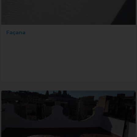
Façana