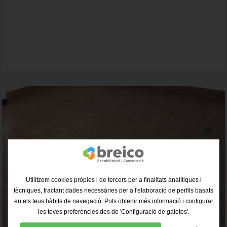
Utilitzem cookies pròpies i de tercers per a finalitats analítiques i
tècniques, tractant dades necessàries per a l'elaboració de perfils basats
en els teus hàbits de navegació. Pots obtenir més informació i configurar
les teves preferències des de 'Configuració de galetes'.