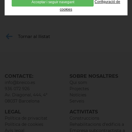
Configuració de
Acceptar i seguir navegant
cookies
Tornar al llistat
CONTACTE:
SOBRE NOSALTRES
info@breico.es
Qui som
936 072 926
Projectes
Av. Diagonal, 444, 4º
Notícies
08037 Barcelona
Serveis
LEGAL
ACTIVITATS
Política de privacitat
Construccions
Política de cookies
Rehabilitacions d'edificis a
Avís legal
Empresa subcontractista a