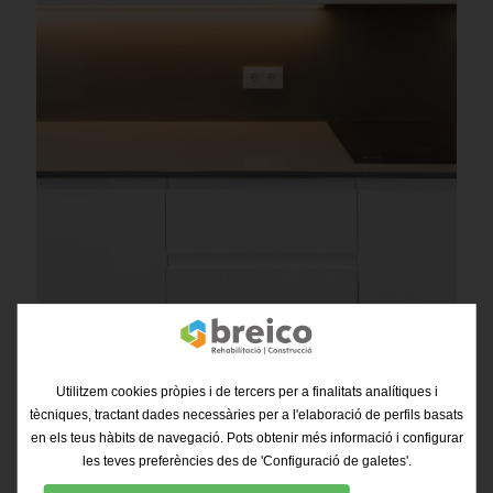
Utilitzem cookies pròpies i de tercers per a finalitats analítiques i
tècniques, tractant dades necessàries per a l'elaboració de perfils basats
en els teus hàbits de navegació. Pots obtenir més informació i configurar
les teves preferències des de 'Configuració de galetes'.