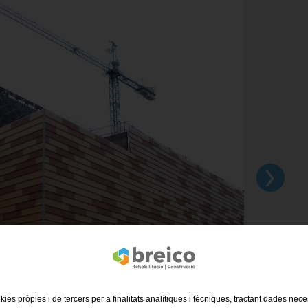
›
kies pròpies i de tercers per a finalitats analítiques i tècniques, tractant dades nec