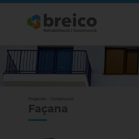
-
Projectes
Construcció
Façana