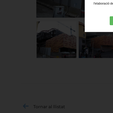
l'elaboració d
Tornar al llistat