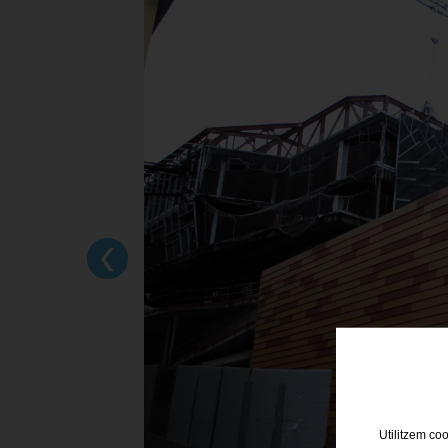
‹
Utilitzem coo