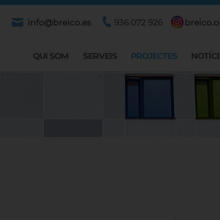
info@breico.es
936 072 926
breico.o
QUI SOM
SERVEIS
PROJECTES
NOTÍCI